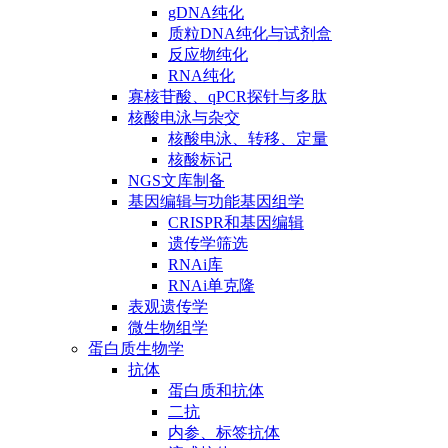
gDNA纯化
质粒DNA纯化与试剂盒
反应物纯化
RNA纯化
寡核苷酸、qPCR探针与多肽
核酸电泳与杂交
核酸电泳、转移、定量
核酸标记
NGS文库制备
基因编辑与功能基因组学
CRISPR和基因编辑
遗传学筛选
RNAi库
RNAi单克隆
表观遗传学
微生物组学
蛋白质生物学
抗体
蛋白质和抗体
二抗
内参、标签抗体