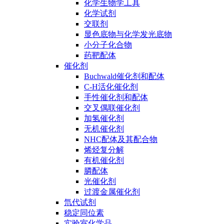
化学生物学工具
化学试剂
交联剂
显色底物与化学发光底物
小分子化合物
药靶配体
催化剂
Buchwald催化剂和配体
C-H活化催化剂
手性催化剂和配体
交叉偶联催化剂
加氢催化剂
无机催化剂
NHC配体及其配合物
烯烃复分解
有机催化剂
膦配体
光催化剂
过渡金属催化剂
氘代试剂
稳定同位素
实验室化学品