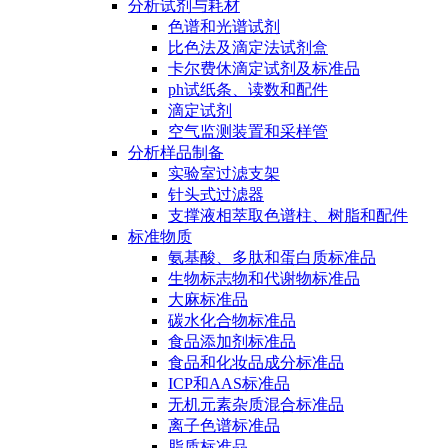
分析试剂与耗材
色谱和光谱试剂
比色法及滴定法试剂盒
卡尔费休滴定试剂及标准品
ph试纸条、读数和配件
滴定试剂
空气监测装置和采样管
分析样品制备
实验室过滤支架
针头式过滤器
支撑液相萃取色谱柱、树脂和配件
标准物质
氨基酸、多肽和蛋白质标准品
生物标志物和代谢物标准品
大麻标准品
碳水化合物标准品
食品添加剂标准品
食品和化妆品成分标准品
ICP和AAS标准品
无机元素杂质混合标准品
离子色谱标准品
脂质标准品