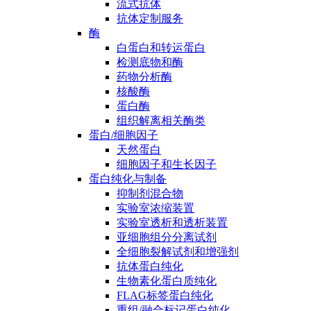
流式抗体
抗体定制服务
酶
白蛋白和转运蛋白
检测底物和酶
药物分析酶
核酸酶
蛋白酶
组织解离相关酶类
蛋白/细胞因子
天然蛋白
细胞因子和生长因子
蛋白纯化与制备
抑制剂混合物
实验室浓缩装置
实验室透析和透析装置
亚细胞组分分离试剂
全细胞裂解试剂和增强剂
抗体蛋白纯化
生物素化蛋白质纯化
FLAG标签蛋白纯化
重组/融合标记蛋白纯化