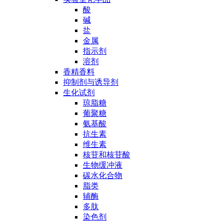
酸
碱
盐
金属
指示剂
溶剂
香精香料
抑制剂与诱导剂
生化试剂
琼脂糖
葡聚糖
氨基酸
抗生素
维生素
核苷和核苷酸
生物缓冲液
碳水化合物
脂类
辅酶
多肽
染色剂