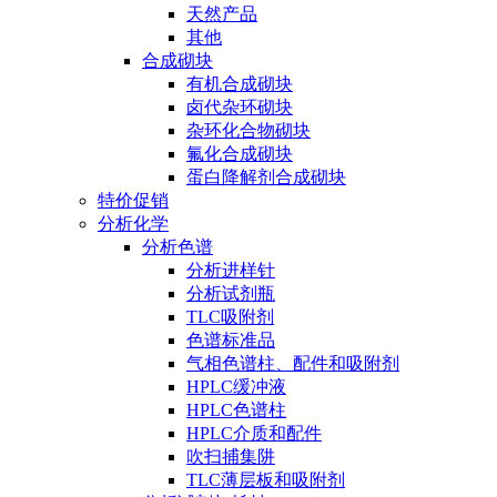
天然产品
其他
合成砌块
有机合成砌块
卤代杂环砌块
杂环化合物砌块
氟化合成砌块
蛋白降解剂合成砌块
特价促销
分析化学
分析色谱
分析进样针
分析试剂瓶
TLC吸附剂
色谱标准品
气相色谱柱、配件和吸附剂
HPLC缓冲液
HPLC色谱柱
HPLC介质和配件
吹扫捕集阱
TLC薄层板和吸附剂