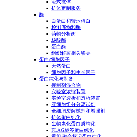
流式抗体
抗体定制服务
酶
白蛋白和转运蛋白
检测底物和酶
药物分析酶
核酸酶
蛋白酶
组织解离相关酶类
蛋白/细胞因子
天然蛋白
细胞因子和生长因子
蛋白纯化与制备
抑制剂混合物
实验室浓缩装置
实验室透析和透析装置
亚细胞组分分离试剂
全细胞裂解试剂和增强剂
抗体蛋白纯化
生物素化蛋白质纯化
FLAG标签蛋白纯化
重组/融合标记蛋白纯化