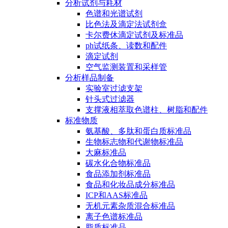
分析试剂与耗材
色谱和光谱试剂
比色法及滴定法试剂盒
卡尔费休滴定试剂及标准品
ph试纸条、读数和配件
滴定试剂
空气监测装置和采样管
分析样品制备
实验室过滤支架
针头式过滤器
支撑液相萃取色谱柱、树脂和配件
标准物质
氨基酸、多肽和蛋白质标准品
生物标志物和代谢物标准品
大麻标准品
碳水化合物标准品
食品添加剂标准品
食品和化妆品成分标准品
ICP和AAS标准品
无机元素杂质混合标准品
离子色谱标准品
脂质标准品