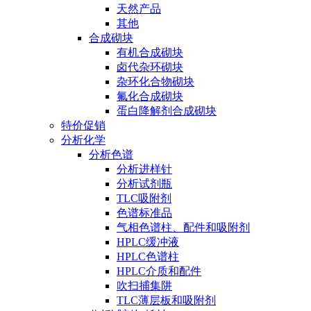
天然产品
其他
合成砌块
有机合成砌块
卤代杂环砌块
杂环化合物砌块
氟化合成砌块
蛋白降解剂合成砌块
特价促销
分析化学
分析色谱
分析进样针
分析试剂瓶
TLC吸附剂
色谱标准品
气相色谱柱、配件和吸附剂
HPLC缓冲液
HPLC色谱柱
HPLC介质和配件
吹扫捕集阱
TLC薄层板和吸附剂