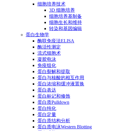
细胞培养技术
3D 细胞培养
细胞培养基制备
细胞生长和维持
转染和基因编辑
蛋白生物学
酶联免疫法ELISA
酶活性测定
流式细胞术
凝胶电泳
免疫组化
蛋白裂解和提取
蛋白与核酸的相互作用
蛋白浓缩和缓冲液置换
蛋白表达
蛋白标记和修饰
蛋白质Pulldown
蛋白纯化
蛋白定量
蛋白质结构分析
蛋白质电泳Western Blotting