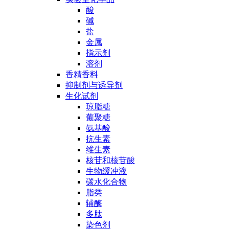
酸
碱
盐
金属
指示剂
溶剂
香精香料
抑制剂与诱导剂
生化试剂
琼脂糖
葡聚糖
氨基酸
抗生素
维生素
核苷和核苷酸
生物缓冲液
碳水化合物
脂类
辅酶
多肽
染色剂