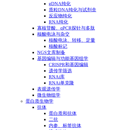
gDNA纯化
质粒DNA纯化与试剂盒
反应物纯化
RNA纯化
寡核苷酸、qPCR探针与多肽
核酸电泳与杂交
核酸电泳、转移、定量
核酸标记
NGS文库制备
基因编辑与功能基因组学
CRISPR和基因编辑
遗传学筛选
RNAi库
RNAi单克隆
表观遗传学
微生物组学
蛋白质生物学
抗体
蛋白质和抗体
二抗
内参、标签抗体