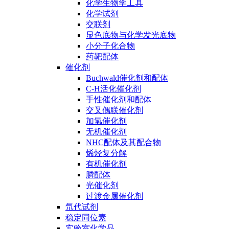
化学生物学工具
化学试剂
交联剂
显色底物与化学发光底物
小分子化合物
药靶配体
催化剂
Buchwald催化剂和配体
C-H活化催化剂
手性催化剂和配体
交叉偶联催化剂
加氢催化剂
无机催化剂
NHC配体及其配合物
烯烃复分解
有机催化剂
膦配体
光催化剂
过渡金属催化剂
氘代试剂
稳定同位素
实验室化学品