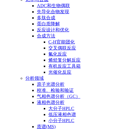
ADC和生物偶联
先导化合物发现
多肽合成
蛋白质降解
反应设计和优化
合成方法
C-H官能团化
交叉偶联反应
氟化反应
烯烃复分解反应
有机反应工具箱
光催化反应
分析领域
原子光谱分析
校准、检验和验证
气相色谱分析（GC）
液相色谱分析
大分子HPLC
低压液相色谱
小分子HPLC
质谱(MS)