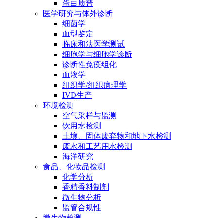
蛋白质普
医学研究与体外诊断
细菌学
血型鉴定
临床和法医学测试
细胞学与细胞学诊断
诊断性免疫组化
血液学
组织学/组织病理学
IVD生产
环境检测
空气采样与监测
饮用水检测
土壤、固体废弃物和地下水检测
废水和工艺用水检测
海洋研究
食品、化妆品检测
化学分析
香精香料制剂
微生物分析
监管合规性
微生物检测