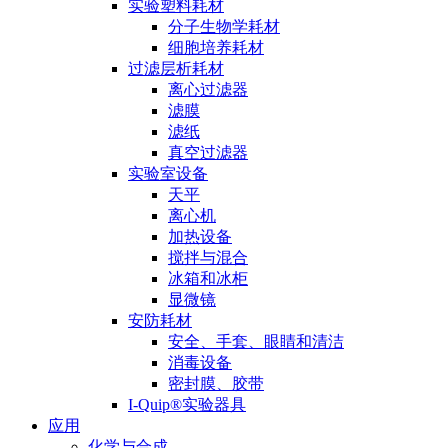
实验塑料耗材
分子生物学耗材
细胞培养耗材
过滤层析耗材
离心过滤器
滤膜
滤纸
真空过滤器
实验室设备
天平
离心机
加热设备
搅拌与混合
冰箱和冰柜
显微镜
安防耗材
安全、手套、眼睛和清洁
消毒设备
密封膜、胶带
I-Quip®️实验器具
应用
化学与合成