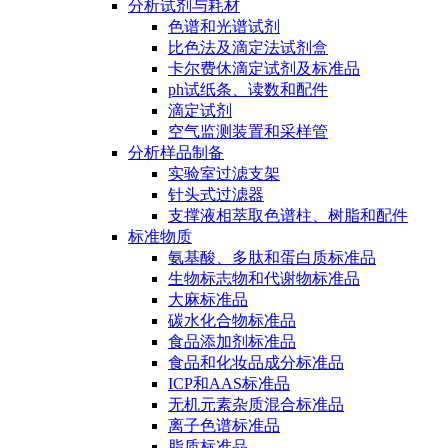
分析试剂与耗材
色谱和光谱试剂
比色法及滴定法试剂盒
卡尔费休滴定试剂及标准品
ph试纸条、读数和配件
滴定试剂
空气监测装置和采样管
分析样品制备
实验室过滤支架
针头式过滤器
支撑液相萃取色谱柱、树脂和配件
标准物质
氨基酸、多肽和蛋白质标准品
生物标志物和代谢物标准品
大麻标准品
碳水化合物标准品
食品添加剂标准品
食品和化妆品成分标准品
ICP和AAS标准品
无机元素杂质混合标准品
离子色谱标准品
脂质标准品