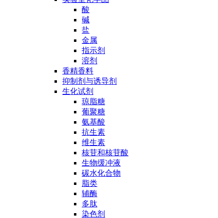
酸
碱
盐
金属
指示剂
溶剂
香精香料
抑制剂与诱导剂
生化试剂
琼脂糖
葡聚糖
氨基酸
抗生素
维生素
核苷和核苷酸
生物缓冲液
碳水化合物
脂类
辅酶
多肽
染色剂