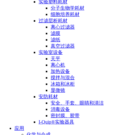
实验塑料耗材
分子生物学耗材
细胞培养耗材
过滤层析耗材
离心过滤器
滤膜
滤纸
真空过滤器
实验室设备
天平
离心机
加热设备
搅拌与混合
冰箱和冰柜
显微镜
安防耗材
安全、手套、眼睛和清洁
消毒设备
密封膜、胶带
I-Quip®️实验器具
应用
化学与合成