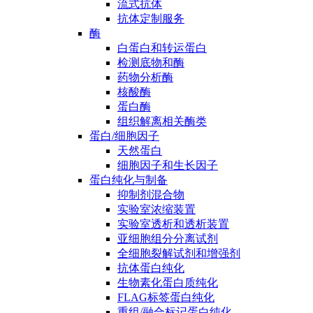
流式抗体
抗体定制服务
酶
白蛋白和转运蛋白
检测底物和酶
药物分析酶
核酸酶
蛋白酶
组织解离相关酶类
蛋白/细胞因子
天然蛋白
细胞因子和生长因子
蛋白纯化与制备
抑制剂混合物
实验室浓缩装置
实验室透析和透析装置
亚细胞组分分离试剂
全细胞裂解试剂和增强剂
抗体蛋白纯化
生物素化蛋白质纯化
FLAG标签蛋白纯化
重组/融合标记蛋白纯化