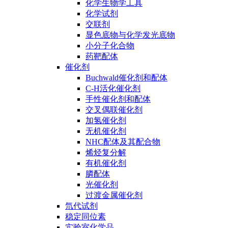
化学生物学工具
化学试剂
交联剂
显色底物与化学发光底物
小分子化合物
药靶配体
催化剂
Buchwald催化剂和配体
C-H活化催化剂
手性催化剂和配体
交叉偶联催化剂
加氢催化剂
无机催化剂
NHC配体及其配合物
烯烃复分解
有机催化剂
膦配体
光催化剂
过渡金属催化剂
氘代试剂
稳定同位素
实验室化学品