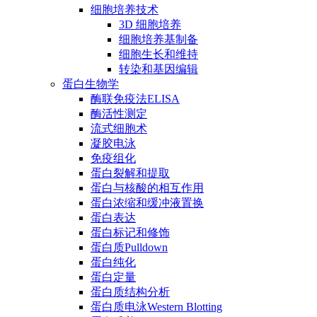
细胞培养技术
3D 细胞培养
细胞培养基制备
细胞生长和维持
转染和基因编辑
蛋白生物学
酶联免疫法ELISA
酶活性测定
流式细胞术
凝胶电泳
免疫组化
蛋白裂解和提取
蛋白与核酸的相互作用
蛋白浓缩和缓冲液置换
蛋白表达
蛋白标记和修饰
蛋白质Pulldown
蛋白纯化
蛋白定量
蛋白质结构分析
蛋白质电泳Western Blotting