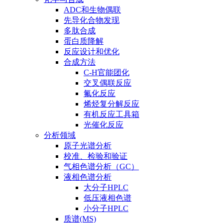
ADC和生物偶联
先导化合物发现
多肽合成
蛋白质降解
反应设计和优化
合成方法
C-H官能团化
交叉偶联反应
氟化反应
烯烃复分解反应
有机反应工具箱
光催化反应
分析领域
原子光谱分析
校准、检验和验证
气相色谱分析（GC）
液相色谱分析
大分子HPLC
低压液相色谱
小分子HPLC
质谱(MS)