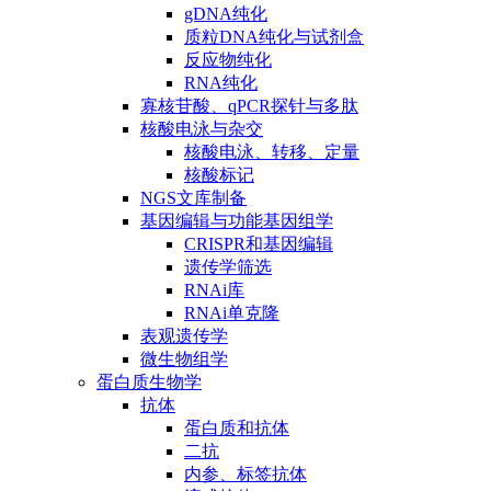
gDNA纯化
质粒DNA纯化与试剂盒
反应物纯化
RNA纯化
寡核苷酸、qPCR探针与多肽
核酸电泳与杂交
核酸电泳、转移、定量
核酸标记
NGS文库制备
基因编辑与功能基因组学
CRISPR和基因编辑
遗传学筛选
RNAi库
RNAi单克隆
表观遗传学
微生物组学
蛋白质生物学
抗体
蛋白质和抗体
二抗
内参、标签抗体