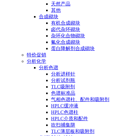
天然产品
其他
合成砌块
有机合成砌块
卤代杂环砌块
杂环化合物砌块
氟化合成砌块
蛋白降解剂合成砌块
特价促销
分析化学
分析色谱
分析进样针
分析试剂瓶
TLC吸附剂
色谱标准品
气相色谱柱、配件和吸附剂
HPLC缓冲液
HPLC色谱柱
HPLC介质和配件
吹扫捕集阱
TLC薄层板和吸附剂