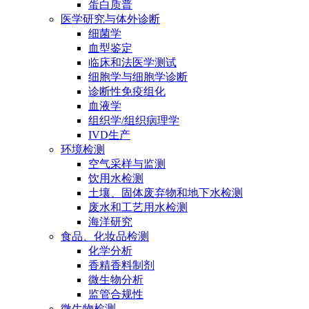
蛋白质普
医学研究与体外诊断
细菌学
血型鉴定
临床和法医学测试
细胞学与细胞学诊断
诊断性免疫组化
血液学
组织学/组织病理学
IVD生产
环境检测
空气采样与监测
饮用水检测
土壤、固体废弃物和地下水检测
废水和工艺用水检测
海洋研究
食品、化妆品检测
化学分析
香精香料制剂
微生物分析
监管合规性
微生物检测