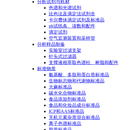
分析试剂与耗材
色谱和光谱试剂
比色法及滴定法试剂盒
卡尔费休滴定试剂及标准品
ph试纸条、读数和配件
滴定试剂
空气监测装置和采样管
分析样品制备
实验室过滤支架
针头式过滤器
支撑液相萃取色谱柱、树脂和配件
标准物质
氨基酸、多肽和蛋白质标准品
生物标志物和代谢物标准品
大麻标准品
碳水化合物标准品
食品添加剂标准品
食品和化妆品成分标准品
ICP和AAS标准品
无机元素杂质混合标准品
离子色谱标准品
脂质标准品