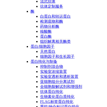
流式抗体
抗体定制服务
酶
白蛋白和转运蛋白
检测底物和酶
药物分析酶
核酸酶
蛋白酶
组织解离相关酶类
蛋白/细胞因子
天然蛋白
细胞因子和生长因子
蛋白纯化与制备
抑制剂混合物
实验室浓缩装置
实验室透析和透析装置
亚细胞组分分离试剂
全细胞裂解试剂和增强剂
抗体蛋白纯化
生物素化蛋白质纯化
FLAG标签蛋白纯化
重组/融合标记蛋白纯化