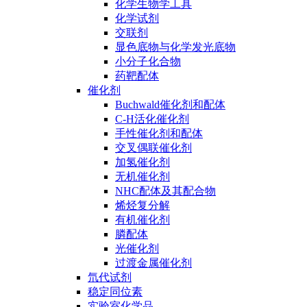
化学生物学工具
化学试剂
交联剂
显色底物与化学发光底物
小分子化合物
药靶配体
催化剂
Buchwald催化剂和配体
C-H活化催化剂
手性催化剂和配体
交叉偶联催化剂
加氢催化剂
无机催化剂
NHC配体及其配合物
烯烃复分解
有机催化剂
膦配体
光催化剂
过渡金属催化剂
氘代试剂
稳定同位素
实验室化学品