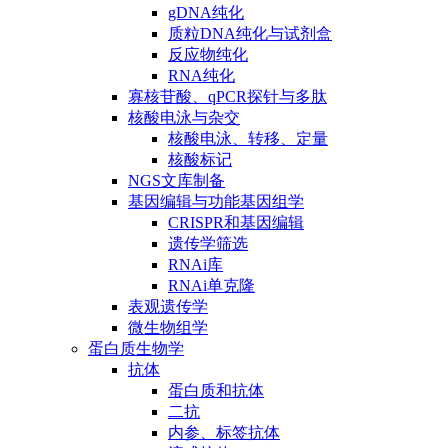
gDNA纯化
质粒DNA纯化与试剂盒
反应物纯化
RNA纯化
寡核苷酸、qPCR探针与多肽
核酸电泳与杂交
核酸电泳、转移、定量
核酸标记
NGS文库制备
基因编辑与功能基因组学
CRISPR和基因编辑
遗传学筛选
RNAi库
RNAi单克隆
表观遗传学
微生物组学
蛋白质生物学
抗体
蛋白质和抗体
二抗
内参、标签抗体