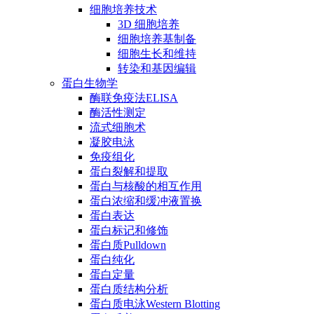
细胞培养技术
3D 细胞培养
细胞培养基制备
细胞生长和维持
转染和基因编辑
蛋白生物学
酶联免疫法ELISA
酶活性测定
流式细胞术
凝胶电泳
免疫组化
蛋白裂解和提取
蛋白与核酸的相互作用
蛋白浓缩和缓冲液置换
蛋白表达
蛋白标记和修饰
蛋白质Pulldown
蛋白纯化
蛋白定量
蛋白质结构分析
蛋白质电泳Western Blotting