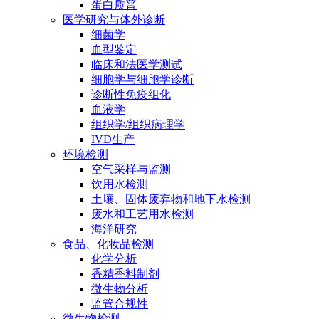
蛋白质普
医学研究与体外诊断
细菌学
血型鉴定
临床和法医学测试
细胞学与细胞学诊断
诊断性免疫组化
血液学
组织学/组织病理学
IVD生产
环境检测
空气采样与监测
饮用水检测
土壤、固体废弃物和地下水检测
废水和工艺用水检测
海洋研究
食品、化妆品检测
化学分析
香精香料制剂
微生物分析
监管合规性
微生物检测