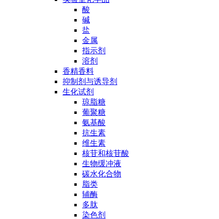
酸
碱
盐
金属
指示剂
溶剂
香精香料
抑制剂与诱导剂
生化试剂
琼脂糖
葡聚糖
氨基酸
抗生素
维生素
核苷和核苷酸
生物缓冲液
碳水化合物
脂类
辅酶
多肽
染色剂