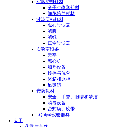
实验塑料耗材
分子生物学耗材
细胞培养耗材
过滤层析耗材
离心过滤器
滤膜
滤纸
真空过滤器
实验室设备
天平
离心机
加热设备
搅拌与混合
冰箱和冰柜
显微镜
安防耗材
安全、手套、眼睛和清洁
消毒设备
密封膜、胶带
I-Quip®️实验器具
应用
化学与合成