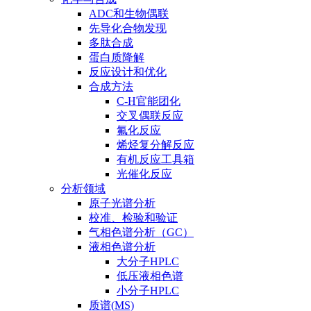
ADC和生物偶联
先导化合物发现
多肽合成
蛋白质降解
反应设计和优化
合成方法
C-H官能团化
交叉偶联反应
氟化反应
烯烃复分解反应
有机反应工具箱
光催化反应
分析领域
原子光谱分析
校准、检验和验证
气相色谱分析（GC）
液相色谱分析
大分子HPLC
低压液相色谱
小分子HPLC
质谱(MS)