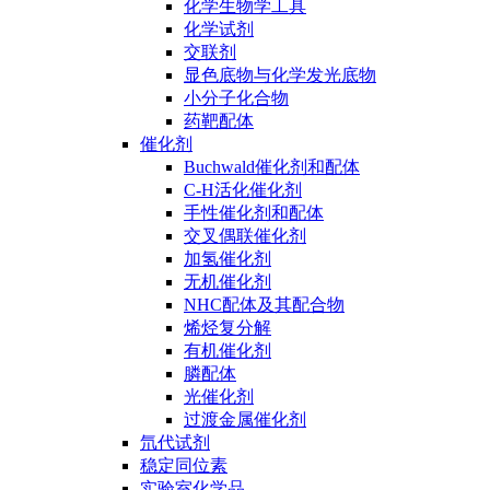
化学生物学工具
化学试剂
交联剂
显色底物与化学发光底物
小分子化合物
药靶配体
催化剂
Buchwald催化剂和配体
C-H活化催化剂
手性催化剂和配体
交叉偶联催化剂
加氢催化剂
无机催化剂
NHC配体及其配合物
烯烃复分解
有机催化剂
膦配体
光催化剂
过渡金属催化剂
氘代试剂
稳定同位素
实验室化学品