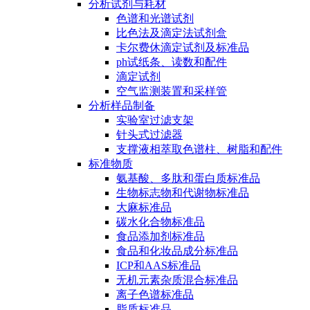
分析试剂与耗材
色谱和光谱试剂
比色法及滴定法试剂盒
卡尔费休滴定试剂及标准品
ph试纸条、读数和配件
滴定试剂
空气监测装置和采样管
分析样品制备
实验室过滤支架
针头式过滤器
支撑液相萃取色谱柱、树脂和配件
标准物质
氨基酸、多肽和蛋白质标准品
生物标志物和代谢物标准品
大麻标准品
碳水化合物标准品
食品添加剂标准品
食品和化妆品成分标准品
ICP和AAS标准品
无机元素杂质混合标准品
离子色谱标准品
脂质标准品