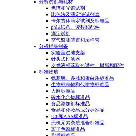
分析试剂与耗材
色谱和光谱试剂
比色法及滴定法试剂盒
卡尔费休滴定试剂及标准品
ph试纸条、读数和配件
滴定试剂
空气监测装置和采样管
分析样品制备
实验室过滤支架
针头式过滤器
支撑液相萃取色谱柱、树脂和配件
标准物质
氨基酸、多肽和蛋白质标准品
生物标志物和代谢物标准品
大麻标准品
碳水化合物标准品
食品添加剂标准品
食品和化妆品成分标准品
ICP和AAS标准品
无机元素杂质混合标准品
离子色谱标准品
脂质标准品