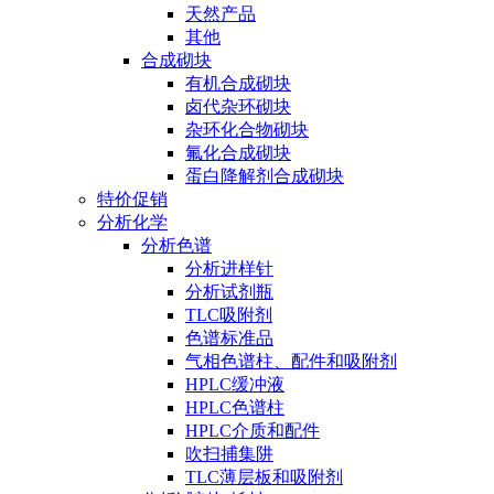
天然产品
其他
合成砌块
有机合成砌块
卤代杂环砌块
杂环化合物砌块
氟化合成砌块
蛋白降解剂合成砌块
特价促销
分析化学
分析色谱
分析进样针
分析试剂瓶
TLC吸附剂
色谱标准品
气相色谱柱、配件和吸附剂
HPLC缓冲液
HPLC色谱柱
HPLC介质和配件
吹扫捕集阱
TLC薄层板和吸附剂