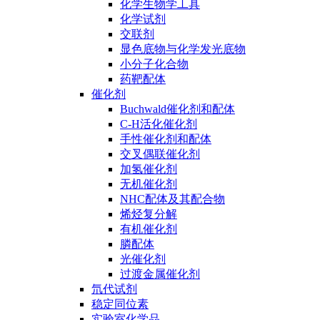
化学生物学工具
化学试剂
交联剂
显色底物与化学发光底物
小分子化合物
药靶配体
催化剂
Buchwald催化剂和配体
C-H活化催化剂
手性催化剂和配体
交叉偶联催化剂
加氢催化剂
无机催化剂
NHC配体及其配合物
烯烃复分解
有机催化剂
膦配体
光催化剂
过渡金属催化剂
氘代试剂
稳定同位素
实验室化学品