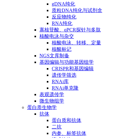
gDNA纯化
质粒DNA纯化与试剂盒
反应物纯化
RNA纯化
寡核苷酸、qPCR探针与多肽
核酸电泳与杂交
核酸电泳、转移、定量
核酸标记
NGS文库制备
基因编辑与功能基因组学
CRISPR和基因编辑
遗传学筛选
RNAi库
RNAi单克隆
表观遗传学
微生物组学
蛋白质生物学
抗体
蛋白质和抗体
二抗
内参、标签抗体