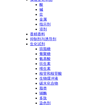
酸
碱
盐
金属
指示剂
溶剂
香精香料
抑制剂与诱导剂
生化试剂
琼脂糖
葡聚糖
氨基酸
抗生素
维生素
核苷和核苷酸
生物缓冲液
碳水化合物
脂类
辅酶
多肽
染色剂