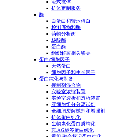
流式抗体
抗体定制服务
酶
白蛋白和转运蛋白
检测底物和酶
药物分析酶
核酸酶
蛋白酶
组织解离相关酶类
蛋白/细胞因子
天然蛋白
细胞因子和生长因子
蛋白纯化与制备
抑制剂混合物
实验室浓缩装置
实验室透析和透析装置
亚细胞组分分离试剂
全细胞裂解试剂和增强剂
抗体蛋白纯化
生物素化蛋白质纯化
FLAG标签蛋白纯化
重组/融合标记蛋白纯化