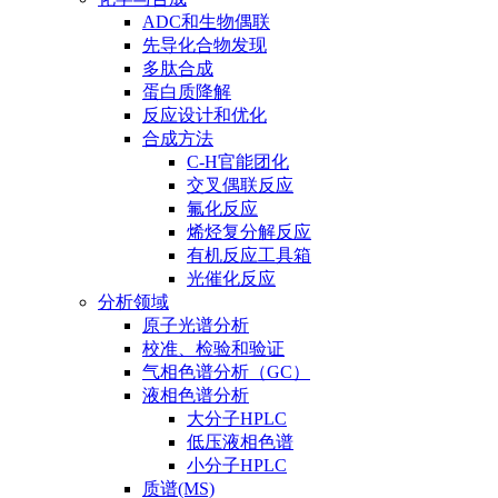
ADC和生物偶联
先导化合物发现
多肽合成
蛋白质降解
反应设计和优化
合成方法
C-H官能团化
交叉偶联反应
氟化反应
烯烃复分解反应
有机反应工具箱
光催化反应
分析领域
原子光谱分析
校准、检验和验证
气相色谱分析（GC）
液相色谱分析
大分子HPLC
低压液相色谱
小分子HPLC
质谱(MS)