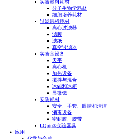
实验塑料耗材
分子生物学耗材
细胞培养耗材
过滤层析耗材
离心过滤器
滤膜
滤纸
真空过滤器
实验室设备
天平
离心机
加热设备
搅拌与混合
冰箱和冰柜
显微镜
安防耗材
安全、手套、眼睛和清洁
消毒设备
密封膜、胶带
I-Quip®️实验器具
应用
化学与合成