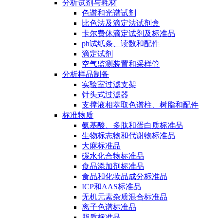
分析试剂与耗材
色谱和光谱试剂
比色法及滴定法试剂盒
卡尔费休滴定试剂及标准品
ph试纸条、读数和配件
滴定试剂
空气监测装置和采样管
分析样品制备
实验室过滤支架
针头式过滤器
支撑液相萃取色谱柱、树脂和配件
标准物质
氨基酸、多肽和蛋白质标准品
生物标志物和代谢物标准品
大麻标准品
碳水化合物标准品
食品添加剂标准品
食品和化妆品成分标准品
ICP和AAS标准品
无机元素杂质混合标准品
离子色谱标准品
脂质标准品