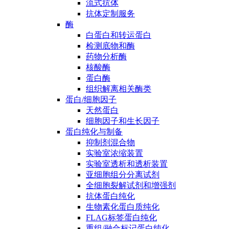
流式抗体
抗体定制服务
酶
白蛋白和转运蛋白
检测底物和酶
药物分析酶
核酸酶
蛋白酶
组织解离相关酶类
蛋白/细胞因子
天然蛋白
细胞因子和生长因子
蛋白纯化与制备
抑制剂混合物
实验室浓缩装置
实验室透析和透析装置
亚细胞组分分离试剂
全细胞裂解试剂和增强剂
抗体蛋白纯化
生物素化蛋白质纯化
FLAG标签蛋白纯化
重组/融合标记蛋白纯化