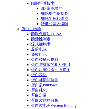
细胞培养技术
3D 细胞培养
细胞培养基制备
细胞生长和维持
转染和基因编辑
蛋白生物学
酶联免疫法ELISA
酶活性测定
流式细胞术
凝胶电泳
免疫组化
蛋白裂解和提取
蛋白与核酸的相互作用
蛋白浓缩和缓冲液置换
蛋白表达
蛋白标记和修饰
蛋白质Pulldown
蛋白纯化
蛋白定量
蛋白质结构分析
蛋白质电泳Western Blotting