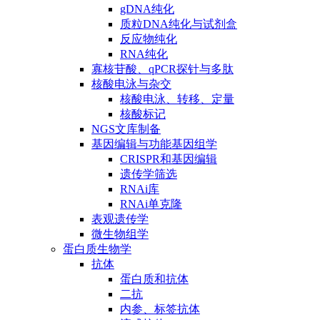
gDNA纯化
质粒DNA纯化与试剂盒
反应物纯化
RNA纯化
寡核苷酸、qPCR探针与多肽
核酸电泳与杂交
核酸电泳、转移、定量
核酸标记
NGS文库制备
基因编辑与功能基因组学
CRISPR和基因编辑
遗传学筛选
RNAi库
RNAi单克隆
表观遗传学
微生物组学
蛋白质生物学
抗体
蛋白质和抗体
二抗
内参、标签抗体