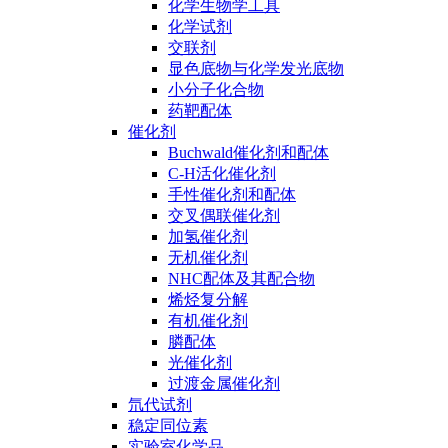
化学生物学工具
化学试剂
交联剂
显色底物与化学发光底物
小分子化合物
药靶配体
催化剂
Buchwald催化剂和配体
C-H活化催化剂
手性催化剂和配体
交叉偶联催化剂
加氢催化剂
无机催化剂
NHC配体及其配合物
烯烃复分解
有机催化剂
膦配体
光催化剂
过渡金属催化剂
氘代试剂
稳定同位素
实验室化学品