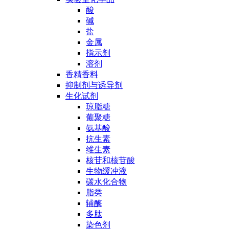
酸
碱
盐
金属
指示剂
溶剂
香精香料
抑制剂与诱导剂
生化试剂
琼脂糖
葡聚糖
氨基酸
抗生素
维生素
核苷和核苷酸
生物缓冲液
碳水化合物
脂类
辅酶
多肽
染色剂