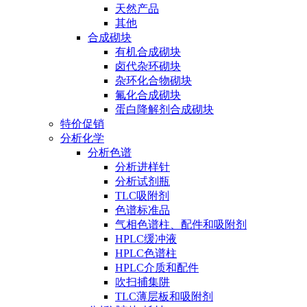
天然产品
其他
合成砌块
有机合成砌块
卤代杂环砌块
杂环化合物砌块
氟化合成砌块
蛋白降解剂合成砌块
特价促销
分析化学
分析色谱
分析进样针
分析试剂瓶
TLC吸附剂
色谱标准品
气相色谱柱、配件和吸附剂
HPLC缓冲液
HPLC色谱柱
HPLC介质和配件
吹扫捕集阱
TLC薄层板和吸附剂