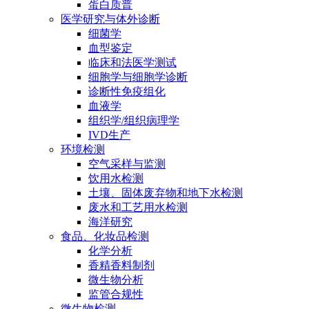
蛋白质普
医学研究与体外诊断
细菌学
血型鉴定
临床和法医学测试
细胞学与细胞学诊断
诊断性免疫组化
血液学
组织学/组织病理学
IVD生产
环境检测
空气采样与监测
饮用水检测
土壤、固体废弃物和地下水检测
废水和工艺用水检测
海洋研究
食品、化妆品检测
化学分析
香精香料制剂
微生物分析
监管合规性
微生物检测