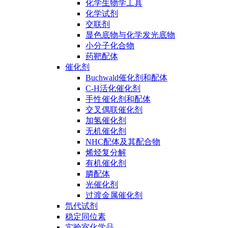
化学生物学工具
化学试剂
交联剂
显色底物与化学发光底物
小分子化合物
药靶配体
催化剂
Buchwald催化剂和配体
C-H活化催化剂
手性催化剂和配体
交叉偶联催化剂
加氢催化剂
无机催化剂
NHC配体及其配合物
烯烃复分解
有机催化剂
膦配体
光催化剂
过渡金属催化剂
氘代试剂
稳定同位素
实验室化学品