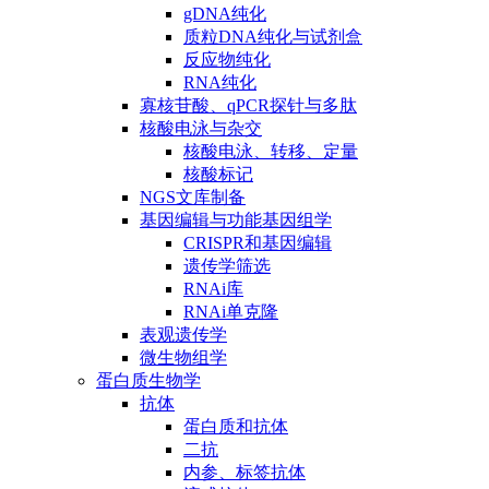
gDNA纯化
质粒DNA纯化与试剂盒
反应物纯化
RNA纯化
寡核苷酸、qPCR探针与多肽
核酸电泳与杂交
核酸电泳、转移、定量
核酸标记
NGS文库制备
基因编辑与功能基因组学
CRISPR和基因编辑
遗传学筛选
RNAi库
RNAi单克隆
表观遗传学
微生物组学
蛋白质生物学
抗体
蛋白质和抗体
二抗
内参、标签抗体