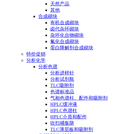
天然产品
其他
合成砌块
有机合成砌块
卤代杂环砌块
杂环化合物砌块
氟化合成砌块
蛋白降解剂合成砌块
特价促销
分析化学
分析色谱
分析进样针
分析试剂瓶
TLC吸附剂
色谱标准品
气相色谱柱、配件和吸附剂
HPLC缓冲液
HPLC色谱柱
HPLC介质和配件
吹扫捕集阱
TLC薄层板和吸附剂