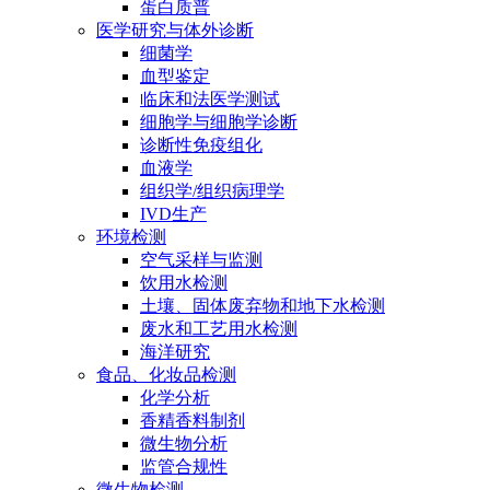
蛋白质普
医学研究与体外诊断
细菌学
血型鉴定
临床和法医学测试
细胞学与细胞学诊断
诊断性免疫组化
血液学
组织学/组织病理学
IVD生产
环境检测
空气采样与监测
饮用水检测
土壤、固体废弃物和地下水检测
废水和工艺用水检测
海洋研究
食品、化妆品检测
化学分析
香精香料制剂
微生物分析
监管合规性
微生物检测