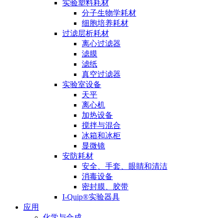
实验塑料耗材
分子生物学耗材
细胞培养耗材
过滤层析耗材
离心过滤器
滤膜
滤纸
真空过滤器
实验室设备
天平
离心机
加热设备
搅拌与混合
冰箱和冰柜
显微镜
安防耗材
安全、手套、眼睛和清洁
消毒设备
密封膜、胶带
I-Quip®️实验器具
应用
化学与合成