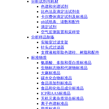
分析试剂与耗材
色谱和光谱试剂
比色法及滴定法试剂盒
卡尔费休滴定试剂及标准品
ph试纸条、读数和配件
滴定试剂
空气监测装置和采样管
分析样品制备
实验室过滤支架
针头式过滤器
支撑液相萃取色谱柱、树脂和配件
标准物质
氨基酸、多肽和蛋白质标准品
生物标志物和代谢物标准品
大麻标准品
碳水化合物标准品
食品添加剂标准品
食品和化妆品成分标准品
ICP和AAS标准品
无机元素杂质混合标准品
离子色谱标准品
脂质标准品