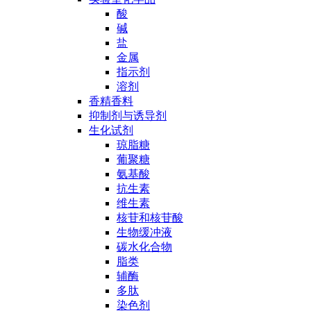
酸
碱
盐
金属
指示剂
溶剂
香精香料
抑制剂与诱导剂
生化试剂
琼脂糖
葡聚糖
氨基酸
抗生素
维生素
核苷和核苷酸
生物缓冲液
碳水化合物
脂类
辅酶
多肽
染色剂