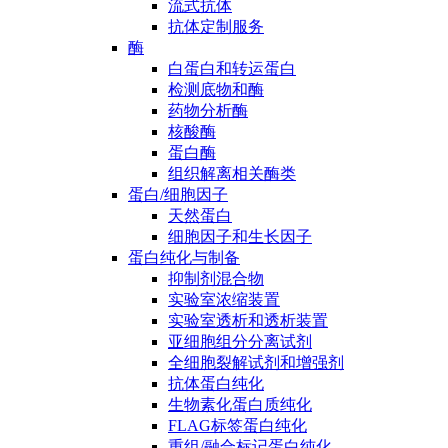
流式抗体
抗体定制服务
酶
白蛋白和转运蛋白
检测底物和酶
药物分析酶
核酸酶
蛋白酶
组织解离相关酶类
蛋白/细胞因子
天然蛋白
细胞因子和生长因子
蛋白纯化与制备
抑制剂混合物
实验室浓缩装置
实验室透析和透析装置
亚细胞组分分离试剂
全细胞裂解试剂和增强剂
抗体蛋白纯化
生物素化蛋白质纯化
FLAG标签蛋白纯化
重组/融合标记蛋白纯化