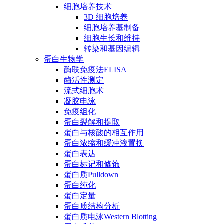
细胞培养技术
3D 细胞培养
细胞培养基制备
细胞生长和维持
转染和基因编辑
蛋白生物学
酶联免疫法ELISA
酶活性测定
流式细胞术
凝胶电泳
免疫组化
蛋白裂解和提取
蛋白与核酸的相互作用
蛋白浓缩和缓冲液置换
蛋白表达
蛋白标记和修饰
蛋白质Pulldown
蛋白纯化
蛋白定量
蛋白质结构分析
蛋白质电泳Western Blotting