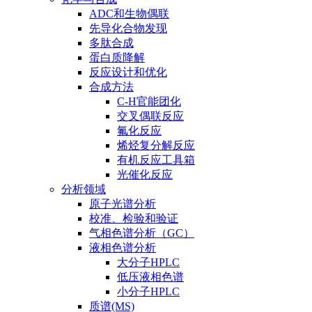
ADC和生物偶联
先导化合物发现
多肽合成
蛋白质降解
反应设计和优化
合成方法
C-H官能团化
交叉偶联反应
氟化反应
烯烃复分解反应
有机反应工具箱
光催化反应
分析领域
原子光谱分析
校准、检验和验证
气相色谱分析（GC）
液相色谱分析
大分子HPLC
低压液相色谱
小分子HPLC
质谱(MS)