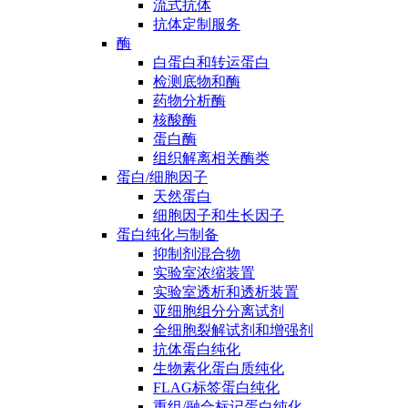
流式抗体
抗体定制服务
酶
白蛋白和转运蛋白
检测底物和酶
药物分析酶
核酸酶
蛋白酶
组织解离相关酶类
蛋白/细胞因子
天然蛋白
细胞因子和生长因子
蛋白纯化与制备
抑制剂混合物
实验室浓缩装置
实验室透析和透析装置
亚细胞组分分离试剂
全细胞裂解试剂和增强剂
抗体蛋白纯化
生物素化蛋白质纯化
FLAG标签蛋白纯化
重组/融合标记蛋白纯化