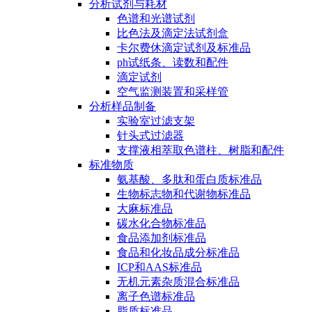
分析试剂与耗材
色谱和光谱试剂
比色法及滴定法试剂盒
卡尔费休滴定试剂及标准品
ph试纸条、读数和配件
滴定试剂
空气监测装置和采样管
分析样品制备
实验室过滤支架
针头式过滤器
支撑液相萃取色谱柱、树脂和配件
标准物质
氨基酸、多肽和蛋白质标准品
生物标志物和代谢物标准品
大麻标准品
碳水化合物标准品
食品添加剂标准品
食品和化妆品成分标准品
ICP和AAS标准品
无机元素杂质混合标准品
离子色谱标准品
脂质标准品