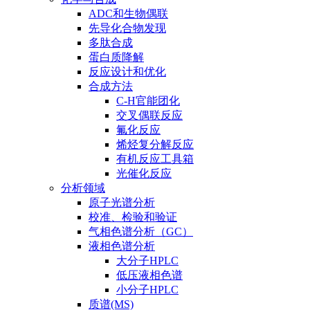
ADC和生物偶联
先导化合物发现
多肽合成
蛋白质降解
反应设计和优化
合成方法
C-H官能团化
交叉偶联反应
氟化反应
烯烃复分解反应
有机反应工具箱
光催化反应
分析领域
原子光谱分析
校准、检验和验证
气相色谱分析（GC）
液相色谱分析
大分子HPLC
低压液相色谱
小分子HPLC
质谱(MS)