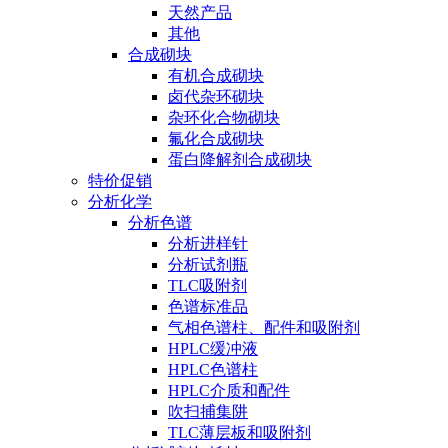
天然产品
其他
合成砌块
有机合成砌块
卤代杂环砌块
杂环化合物砌块
氟化合成砌块
蛋白降解剂合成砌块
特价促销
分析化学
分析色谱
分析进样针
分析试剂瓶
TLC吸附剂
色谱标准品
气相色谱柱、配件和吸附剂
HPLC缓冲液
HPLC色谱柱
HPLC介质和配件
吹扫捕集阱
TLC薄层板和吸附剂