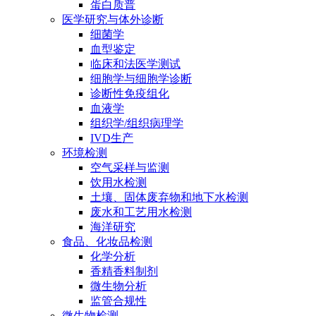
蛋白质普
医学研究与体外诊断
细菌学
血型鉴定
临床和法医学测试
细胞学与细胞学诊断
诊断性免疫组化
血液学
组织学/组织病理学
IVD生产
环境检测
空气采样与监测
饮用水检测
土壤、固体废弃物和地下水检测
废水和工艺用水检测
海洋研究
食品、化妆品检测
化学分析
香精香料制剂
微生物分析
监管合规性
微生物检测