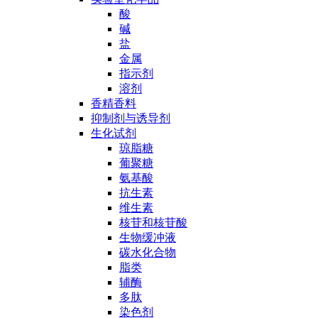
酸
碱
盐
金属
指示剂
溶剂
香精香料
抑制剂与诱导剂
生化试剂
琼脂糖
葡聚糖
氨基酸
抗生素
维生素
核苷和核苷酸
生物缓冲液
碳水化合物
脂类
辅酶
多肽
染色剂