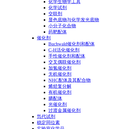
化学生物学工具
化学试剂
交联剂
显色底物与化学发光底物
小分子化合物
药靶配体
催化剂
Buchwald催化剂和配体
C-H活化催化剂
手性催化剂和配体
交叉偶联催化剂
加氢催化剂
无机催化剂
NHC配体及其配合物
烯烃复分解
有机催化剂
膦配体
光催化剂
过渡金属催化剂
氘代试剂
稳定同位素
实验室化学品