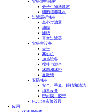
实验塑料耗材
分子生物学耗材
细胞培养耗材
过滤层析耗材
离心过滤器
滤膜
滤纸
真空过滤器
实验室设备
天平
离心机
加热设备
搅拌与混合
冰箱和冰柜
显微镜
安防耗材
安全、手套、眼睛和清洁
消毒设备
密封膜、胶带
I-Quip®️实验器具
应用
化学与合成