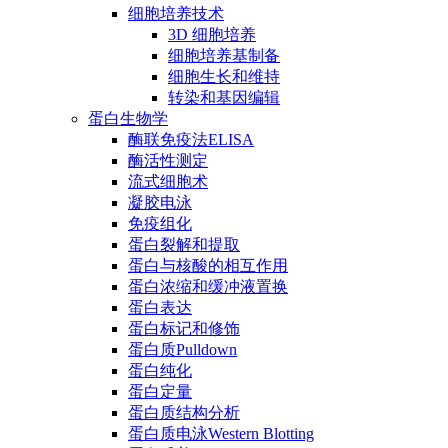
细胞培养技术
3D 细胞培养
细胞培养基制备
细胞生长和维持
转染和基因编辑
蛋白生物学
酶联免疫法ELISA
酶活性测定
流式细胞术
凝胶电泳
免疫组化
蛋白裂解和提取
蛋白与核酸的相互作用
蛋白浓缩和缓冲液置换
蛋白表达
蛋白标记和修饰
蛋白质Pulldown
蛋白纯化
蛋白定量
蛋白质结构分析
蛋白质电泳Western Blotting