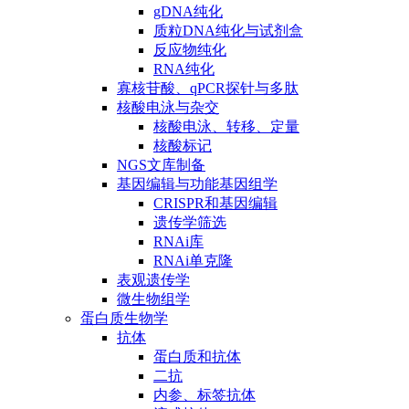
gDNA纯化
质粒DNA纯化与试剂盒
反应物纯化
RNA纯化
寡核苷酸、qPCR探针与多肽
核酸电泳与杂交
核酸电泳、转移、定量
核酸标记
NGS文库制备
基因编辑与功能基因组学
CRISPR和基因编辑
遗传学筛选
RNAi库
RNAi单克隆
表观遗传学
微生物组学
蛋白质生物学
抗体
蛋白质和抗体
二抗
内参、标签抗体