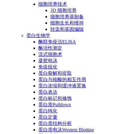
细胞培养技术
3D 细胞培养
细胞培养基制备
细胞生长和维持
转染和基因编辑
蛋白生物学
酶联免疫法ELISA
酶活性测定
流式细胞术
凝胶电泳
免疫组化
蛋白裂解和提取
蛋白与核酸的相互作用
蛋白浓缩和缓冲液置换
蛋白表达
蛋白标记和修饰
蛋白质Pulldown
蛋白纯化
蛋白定量
蛋白质结构分析
蛋白质电泳Western Blotting