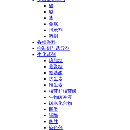
酸
碱
盐
金属
指示剂
溶剂
香精香料
抑制剂与诱导剂
生化试剂
琼脂糖
葡聚糖
氨基酸
抗生素
维生素
核苷和核苷酸
生物缓冲液
碳水化合物
脂类
辅酶
多肽
染色剂