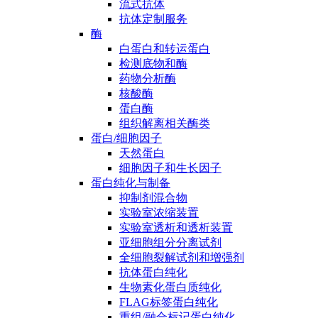
流式抗体
抗体定制服务
酶
白蛋白和转运蛋白
检测底物和酶
药物分析酶
核酸酶
蛋白酶
组织解离相关酶类
蛋白/细胞因子
天然蛋白
细胞因子和生长因子
蛋白纯化与制备
抑制剂混合物
实验室浓缩装置
实验室透析和透析装置
亚细胞组分分离试剂
全细胞裂解试剂和增强剂
抗体蛋白纯化
生物素化蛋白质纯化
FLAG标签蛋白纯化
重组/融合标记蛋白纯化