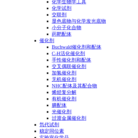
化学生物学工具
化学试剂
交联剂
显色底物与化学发光底物
小分子化合物
药靶配体
催化剂
Buchwald催化剂和配体
C-H活化催化剂
手性催化剂和配体
交叉偶联催化剂
加氢催化剂
无机催化剂
NHC配体及其配合物
烯烃复分解
有机催化剂
膦配体
光催化剂
过渡金属催化剂
氘代试剂
稳定同位素
实验室化学品