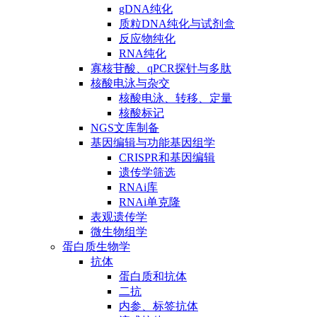
gDNA纯化
质粒DNA纯化与试剂盒
反应物纯化
RNA纯化
寡核苷酸、qPCR探针与多肽
核酸电泳与杂交
核酸电泳、转移、定量
核酸标记
NGS文库制备
基因编辑与功能基因组学
CRISPR和基因编辑
遗传学筛选
RNAi库
RNAi单克隆
表观遗传学
微生物组学
蛋白质生物学
抗体
蛋白质和抗体
二抗
内参、标签抗体