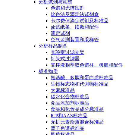
分析试剂与耗材
色谱和光谱试剂
比色法及滴定法试剂盒
卡尔费休滴定试剂及标准品
ph试纸条、读数和配件
滴定试剂
空气监测装置和采样管
分析样品制备
实验室过滤支架
针头式过滤器
支撑液相萃取色谱柱、树脂和配件
标准物质
氨基酸、多肽和蛋白质标准品
生物标志物和代谢物标准品
大麻标准品
碳水化合物标准品
食品添加剂标准品
食品和化妆品成分标准品
ICP和AAS标准品
无机元素杂质混合标准品
离子色谱标准品
脂质标准品