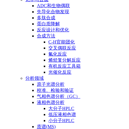
ADC和生物偶联
先导化合物发现
多肽合成
蛋白质降解
反应设计和优化
合成方法
C-H官能团化
交叉偶联反应
氟化反应
烯烃复分解反应
有机反应工具箱
光催化反应
分析领域
原子光谱分析
校准、检验和验证
气相色谱分析（GC）
液相色谱分析
大分子HPLC
低压液相色谱
小分子HPLC
质谱(MS)