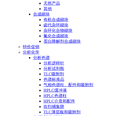
天然产品
其他
合成砌块
有机合成砌块
卤代杂环砌块
杂环化合物砌块
氟化合成砌块
蛋白降解剂合成砌块
特价促销
分析化学
分析色谱
分析进样针
分析试剂瓶
TLC吸附剂
色谱标准品
气相色谱柱、配件和吸附剂
HPLC缓冲液
HPLC色谱柱
HPLC介质和配件
吹扫捕集阱
TLC薄层板和吸附剂