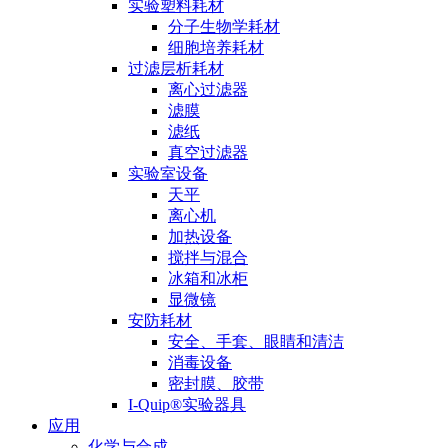
实验塑料耗材
分子生物学耗材
细胞培养耗材
过滤层析耗材
离心过滤器
滤膜
滤纸
真空过滤器
实验室设备
天平
离心机
加热设备
搅拌与混合
冰箱和冰柜
显微镜
安防耗材
安全、手套、眼睛和清洁
消毒设备
密封膜、胶带
I-Quip®️实验器具
应用
化学与合成