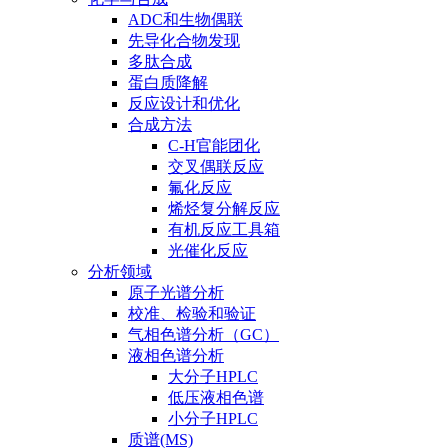
ADC和生物偶联
先导化合物发现
多肽合成
蛋白质降解
反应设计和优化
合成方法
C-H官能团化
交叉偶联反应
氟化反应
烯烃复分解反应
有机反应工具箱
光催化反应
分析领域
原子光谱分析
校准、检验和验证
气相色谱分析（GC）
液相色谱分析
大分子HPLC
低压液相色谱
小分子HPLC
质谱(MS)