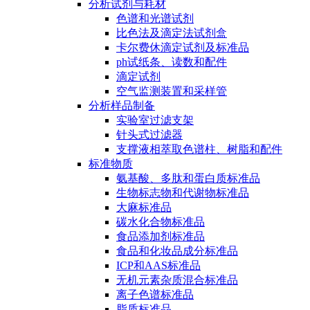
分析试剂与耗材
色谱和光谱试剂
比色法及滴定法试剂盒
卡尔费休滴定试剂及标准品
ph试纸条、读数和配件
滴定试剂
空气监测装置和采样管
分析样品制备
实验室过滤支架
针头式过滤器
支撑液相萃取色谱柱、树脂和配件
标准物质
氨基酸、多肽和蛋白质标准品
生物标志物和代谢物标准品
大麻标准品
碳水化合物标准品
食品添加剂标准品
食品和化妆品成分标准品
ICP和AAS标准品
无机元素杂质混合标准品
离子色谱标准品
脂质标准品