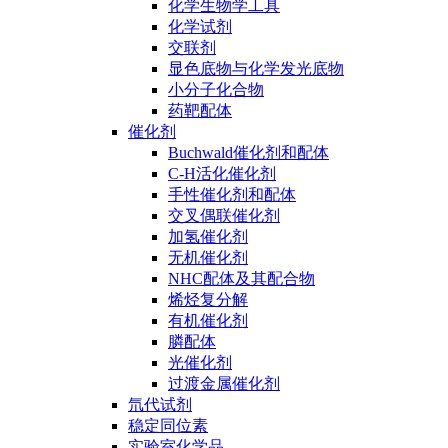
化学生物学工具
化学试剂
交联剂
显色底物与化学发光底物
小分子化合物
药靶配体
催化剂
Buchwald催化剂和配体
C-H活化催化剂
手性催化剂和配体
交叉偶联催化剂
加氢催化剂
无机催化剂
NHC配体及其配合物
烯烃复分解
有机催化剂
膦配体
光催化剂
过渡金属催化剂
氘代试剂
稳定同位素
实验室化学品