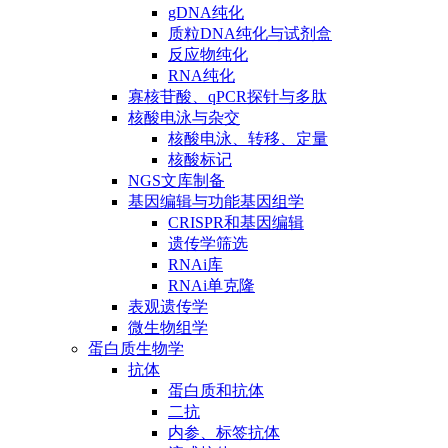
gDNA纯化
质粒DNA纯化与试剂盒
反应物纯化
RNA纯化
寡核苷酸、qPCR探针与多肽
核酸电泳与杂交
核酸电泳、转移、定量
核酸标记
NGS文库制备
基因编辑与功能基因组学
CRISPR和基因编辑
遗传学筛选
RNAi库
RNAi单克隆
表观遗传学
微生物组学
蛋白质生物学
抗体
蛋白质和抗体
二抗
内参、标签抗体