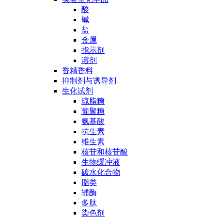
酸
碱
盐
金属
指示剂
溶剂
香精香料
抑制剂与诱导剂
生化试剂
琼脂糖
葡聚糖
氨基酸
抗生素
维生素
核苷和核苷酸
生物缓冲液
碳水化合物
脂类
辅酶
多肽
染色剂