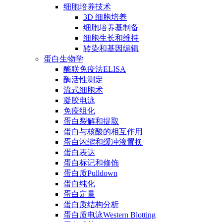
细胞培养技术
3D 细胞培养
细胞培养基制备
细胞生长和维持
转染和基因编辑
蛋白生物学
酶联免疫法ELISA
酶活性测定
流式细胞术
凝胶电泳
免疫组化
蛋白裂解和提取
蛋白与核酸的相互作用
蛋白浓缩和缓冲液置换
蛋白表达
蛋白标记和修饰
蛋白质Pulldown
蛋白纯化
蛋白定量
蛋白质结构分析
蛋白质电泳Western Blotting