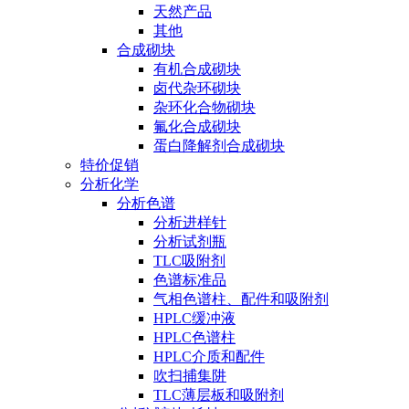
天然产品
其他
合成砌块
有机合成砌块
卤代杂环砌块
杂环化合物砌块
氟化合成砌块
蛋白降解剂合成砌块
特价促销
分析化学
分析色谱
分析进样针
分析试剂瓶
TLC吸附剂
色谱标准品
气相色谱柱、配件和吸附剂
HPLC缓冲液
HPLC色谱柱
HPLC介质和配件
吹扫捕集阱
TLC薄层板和吸附剂