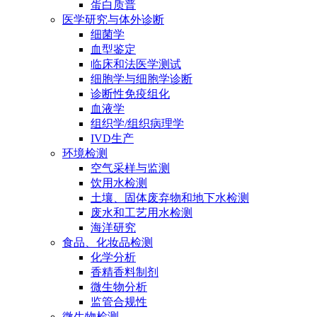
蛋白质普
医学研究与体外诊断
细菌学
血型鉴定
临床和法医学测试
细胞学与细胞学诊断
诊断性免疫组化
血液学
组织学/组织病理学
IVD生产
环境检测
空气采样与监测
饮用水检测
土壤、固体废弃物和地下水检测
废水和工艺用水检测
海洋研究
食品、化妆品检测
化学分析
香精香料制剂
微生物分析
监管合规性
微生物检测