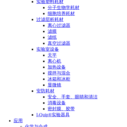
实验塑料耗材
分子生物学耗材
细胞培养耗材
过滤层析耗材
离心过滤器
滤膜
滤纸
真空过滤器
实验室设备
天平
离心机
加热设备
搅拌与混合
冰箱和冰柜
显微镜
安防耗材
安全、手套、眼睛和清洁
消毒设备
密封膜、胶带
I-Quip®️实验器具
应用
化学与合成