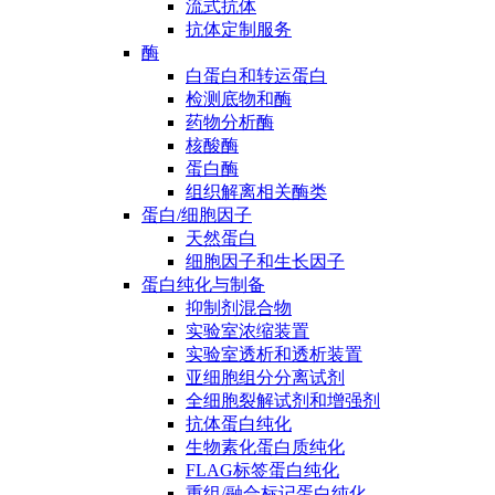
流式抗体
抗体定制服务
酶
白蛋白和转运蛋白
检测底物和酶
药物分析酶
核酸酶
蛋白酶
组织解离相关酶类
蛋白/细胞因子
天然蛋白
细胞因子和生长因子
蛋白纯化与制备
抑制剂混合物
实验室浓缩装置
实验室透析和透析装置
亚细胞组分分离试剂
全细胞裂解试剂和增强剂
抗体蛋白纯化
生物素化蛋白质纯化
FLAG标签蛋白纯化
重组/融合标记蛋白纯化