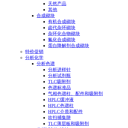
天然产品
其他
合成砌块
有机合成砌块
卤代杂环砌块
杂环化合物砌块
氟化合成砌块
蛋白降解剂合成砌块
特价促销
分析化学
分析色谱
分析进样针
分析试剂瓶
TLC吸附剂
色谱标准品
气相色谱柱、配件和吸附剂
HPLC缓冲液
HPLC色谱柱
HPLC介质和配件
吹扫捕集阱
TLC薄层板和吸附剂