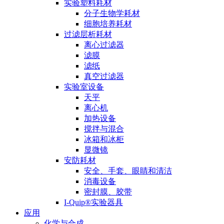
实验塑料耗材
分子生物学耗材
细胞培养耗材
过滤层析耗材
离心过滤器
滤膜
滤纸
真空过滤器
实验室设备
天平
离心机
加热设备
搅拌与混合
冰箱和冰柜
显微镜
安防耗材
安全、手套、眼睛和清洁
消毒设备
密封膜、胶带
I-Quip®️实验器具
应用
化学与合成