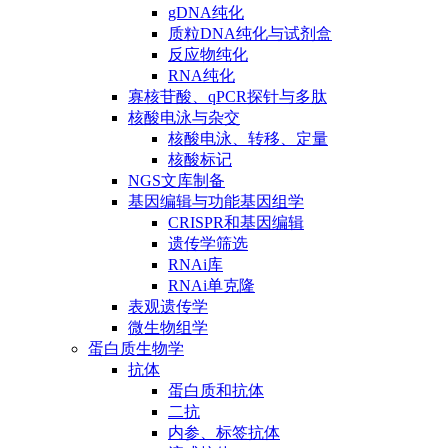
gDNA纯化
质粒DNA纯化与试剂盒
反应物纯化
RNA纯化
寡核苷酸、qPCR探针与多肽
核酸电泳与杂交
核酸电泳、转移、定量
核酸标记
NGS文库制备
基因编辑与功能基因组学
CRISPR和基因编辑
遗传学筛选
RNAi库
RNAi单克隆
表观遗传学
微生物组学
蛋白质生物学
抗体
蛋白质和抗体
二抗
内参、标签抗体