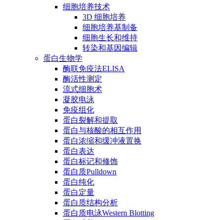
细胞培养技术
3D 细胞培养
细胞培养基制备
细胞生长和维持
转染和基因编辑
蛋白生物学
酶联免疫法ELISA
酶活性测定
流式细胞术
凝胶电泳
免疫组化
蛋白裂解和提取
蛋白与核酸的相互作用
蛋白浓缩和缓冲液置换
蛋白表达
蛋白标记和修饰
蛋白质Pulldown
蛋白纯化
蛋白定量
蛋白质结构分析
蛋白质电泳Western Blotting