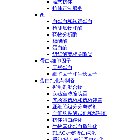
流式抗体
抗体定制服务
酶
白蛋白和转运蛋白
检测底物和酶
药物分析酶
核酸酶
蛋白酶
组织解离相关酶类
蛋白/细胞因子
天然蛋白
细胞因子和生长因子
蛋白纯化与制备
抑制剂混合物
实验室浓缩装置
实验室透析和透析装置
亚细胞组分分离试剂
全细胞裂解试剂和增强剂
抗体蛋白纯化
生物素化蛋白质纯化
FLAG标签蛋白纯化
重组/融合标记蛋白纯化