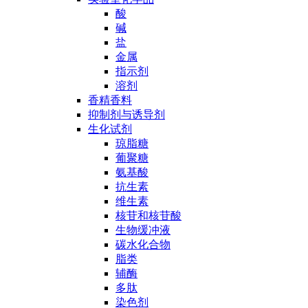
酸
碱
盐
金属
指示剂
溶剂
香精香料
抑制剂与诱导剂
生化试剂
琼脂糖
葡聚糖
氨基酸
抗生素
维生素
核苷和核苷酸
生物缓冲液
碳水化合物
脂类
辅酶
多肽
染色剂