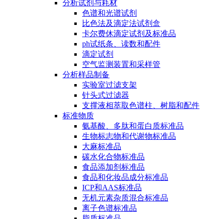
分析试剂与耗材
色谱和光谱试剂
比色法及滴定法试剂盒
卡尔费休滴定试剂及标准品
ph试纸条、读数和配件
滴定试剂
空气监测装置和采样管
分析样品制备
实验室过滤支架
针头式过滤器
支撑液相萃取色谱柱、树脂和配件
标准物质
氨基酸、多肽和蛋白质标准品
生物标志物和代谢物标准品
大麻标准品
碳水化合物标准品
食品添加剂标准品
食品和化妆品成分标准品
ICP和AAS标准品
无机元素杂质混合标准品
离子色谱标准品
脂质标准品