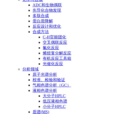
ADC和生物偶联
先导化合物发现
多肽合成
蛋白质降解
反应设计和优化
合成方法
C-H官能团化
交叉偶联反应
氟化反应
烯烃复分解反应
有机反应工具箱
光催化反应
分析领域
原子光谱分析
校准、检验和验证
气相色谱分析（GC）
液相色谱分析
大分子HPLC
低压液相色谱
小分子HPLC
质谱(MS)