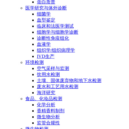
蛋白质普
医学研究与体外诊断
细菌学
血型鉴定
临床和法医学测试
细胞学与细胞学诊断
诊断性免疫组化
血液学
组织学/组织病理学
IVD生产
环境检测
空气采样与监测
饮用水检测
土壤、固体废弃物和地下水检测
废水和工艺用水检测
海洋研究
食品、化妆品检测
化学分析
香精香料制剂
微生物分析
监管合规性
微生物检测