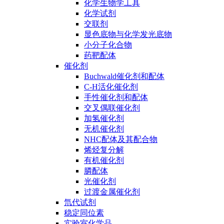
化学生物学工具
化学试剂
交联剂
显色底物与化学发光底物
小分子化合物
药靶配体
催化剂
Buchwald催化剂和配体
C-H活化催化剂
手性催化剂和配体
交叉偶联催化剂
加氢催化剂
无机催化剂
NHC配体及其配合物
烯烃复分解
有机催化剂
膦配体
光催化剂
过渡金属催化剂
氘代试剂
稳定同位素
实验室化学品