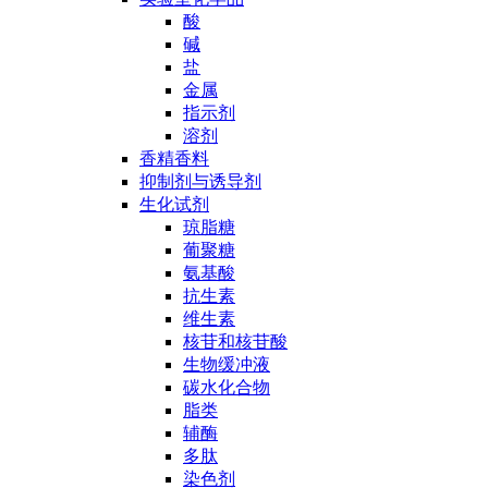
酸
碱
盐
金属
指示剂
溶剂
香精香料
抑制剂与诱导剂
生化试剂
琼脂糖
葡聚糖
氨基酸
抗生素
维生素
核苷和核苷酸
生物缓冲液
碳水化合物
脂类
辅酶
多肽
染色剂