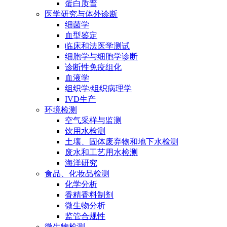
蛋白质普
医学研究与体外诊断
细菌学
血型鉴定
临床和法医学测试
细胞学与细胞学诊断
诊断性免疫组化
血液学
组织学/组织病理学
IVD生产
环境检测
空气采样与监测
饮用水检测
土壤、固体废弃物和地下水检测
废水和工艺用水检测
海洋研究
食品、化妆品检测
化学分析
香精香料制剂
微生物分析
监管合规性
微生物检测