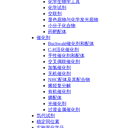
化学生物学工具
化学试剂
交联剂
显色底物与化学发光底物
小分子化合物
药靶配体
催化剂
Buchwald催化剂和配体
C-H活化催化剂
手性催化剂和配体
交叉偶联催化剂
加氢催化剂
无机催化剂
NHC配体及其配合物
烯烃复分解
有机催化剂
膦配体
光催化剂
过渡金属催化剂
氘代试剂
稳定同位素
实验室化学品