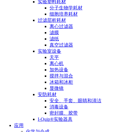
实验塑料耗材
分子生物学耗材
细胞培养耗材
过滤层析耗材
离心过滤器
滤膜
滤纸
真空过滤器
实验室设备
天平
离心机
加热设备
搅拌与混合
冰箱和冰柜
显微镜
安防耗材
安全、手套、眼睛和清洁
消毒设备
密封膜、胶带
I-Quip®️实验器具
应用
化学与合成