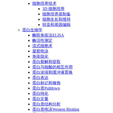
细胞培养技术
3D 细胞培养
细胞培养基制备
细胞生长和维持
转染和基因编辑
蛋白生物学
酶联免疫法ELISA
酶活性测定
流式细胞术
凝胶电泳
免疫组化
蛋白裂解和提取
蛋白与核酸的相互作用
蛋白浓缩和缓冲液置换
蛋白表达
蛋白标记和修饰
蛋白质Pulldown
蛋白纯化
蛋白定量
蛋白质结构分析
蛋白质电泳Western Blotting