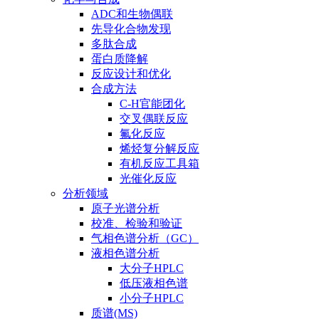
ADC和生物偶联
先导化合物发现
多肽合成
蛋白质降解
反应设计和优化
合成方法
C-H官能团化
交叉偶联反应
氟化反应
烯烃复分解反应
有机反应工具箱
光催化反应
分析领域
原子光谱分析
校准、检验和验证
气相色谱分析（GC）
液相色谱分析
大分子HPLC
低压液相色谱
小分子HPLC
质谱(MS)