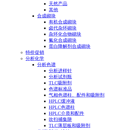
天然产品
其他
合成砌块
有机合成砌块
卤代杂环砌块
杂环化合物砌块
氟化合成砌块
蛋白降解剂合成砌块
特价促销
分析化学
分析色谱
分析进样针
分析试剂瓶
TLC吸附剂
色谱标准品
气相色谱柱、配件和吸附剂
HPLC缓冲液
HPLC色谱柱
HPLC介质和配件
吹扫捕集阱
TLC薄层板和吸附剂