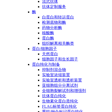
流式抗体
抗体定制服务
酶
白蛋白和转运蛋白
检测底物和酶
药物分析酶
核酸酶
蛋白酶
组织解离相关酶类
蛋白/细胞因子
天然蛋白
细胞因子和生长因子
蛋白纯化与制备
抑制剂混合物
实验室浓缩装置
实验室透析和透析装置
亚细胞组分分离试剂
全细胞裂解试剂和增强剂
抗体蛋白纯化
生物素化蛋白质纯化
FLAG标签蛋白纯化
重组/融合标记蛋白纯化