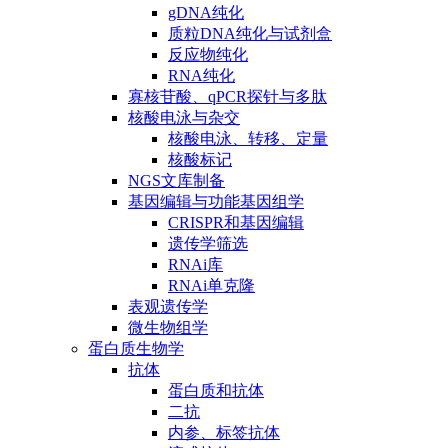
gDNA纯化
质粒DNA纯化与试剂盒
反应物纯化
RNA纯化
寡核苷酸、qPCR探针与多肽
核酸电泳与杂交
核酸电泳、转移、定量
核酸标记
NGS文库制备
基因编辑与功能基因组学
CRISPR和基因编辑
遗传学筛选
RNAi库
RNAi单克隆
表观遗传学
微生物组学
蛋白质生物学
抗体
蛋白质和抗体
二抗
内参、标签抗体